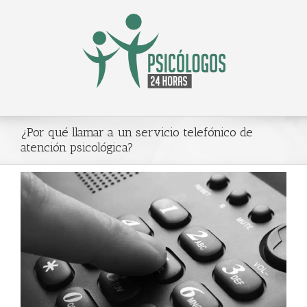
Saltar
al
contenido
¿Por qué llamar a un servicio telefónico de
atención psicológica?
Ver
imagen
más
grande